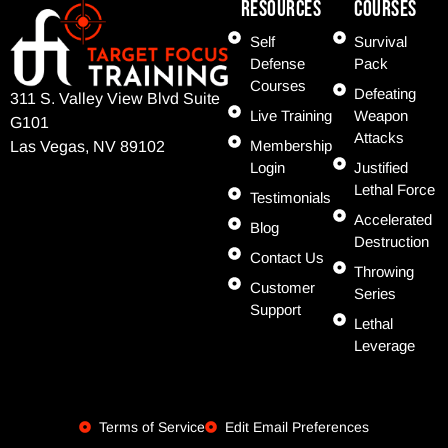
Resources
COURSES
Self
Survival
Defense
Pack
Courses
Defeating
311 S. Valley View Blvd Suite
Live Training
Weapon
G101
Attacks
Membership
Las Vegas, NV 89102
Login
Justified
Lethal Force
Testimonials
Accelerated
Blog
Destruction
Contact Us
Throwing
Customer
Series
Support
Lethal
Leverage
Terms of Service
Edit Email Preferences