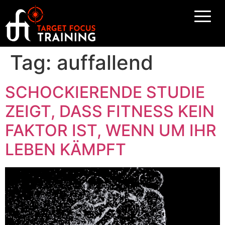
Tag:
auffallend
SCHOCKIERENDE STUDIE
ZEIGT, DASS FITNESS KEIN
FAKTOR IST, WENN UM IHR
LEBEN KÄMPFT