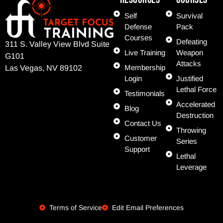
Self
Survival
Defense
Pack
Courses
Defeating
311 S. Valley View Blvd Suite
Live Training
Weapon
G101
Attacks
Membership
Las Vegas, NV 89102
Login
Justified
Lethal Force
Testimonials
Accelerated
Blog
Destruction
Contact Us
Throwing
Customer
Series
Support
Lethal
Leverage
Terms of Service
Edit Email Preferences